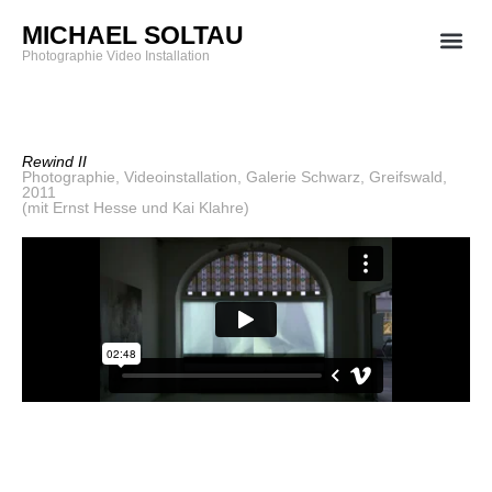
MICHAEL SOLTAU
Photographie Video Installation
Rewind II
Photographie, Videoinstallation, Galerie Schwarz, Greifswald,
2011
(mit Ernst Hesse und Kai Klahre)